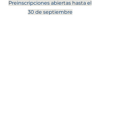
Preinscripciones abiertas hasta el
30 de septiembre
Saber más
¿Quieres que te avisemos
cuando organicemos nuevas
formaciones?
Apúntate a esta lista de envío
AGES Asesoramiento y Gestión
Gran Vía Marqués del Turia, 32 - 5ª