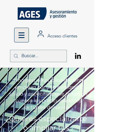
Acceso clientes
"Una gestión pública eficiente
empieza por una formación
sólida y específica, que tenga en
cuenta las particularidades
actuales del sector"
¿Quieres especializarte
o ampliar tus