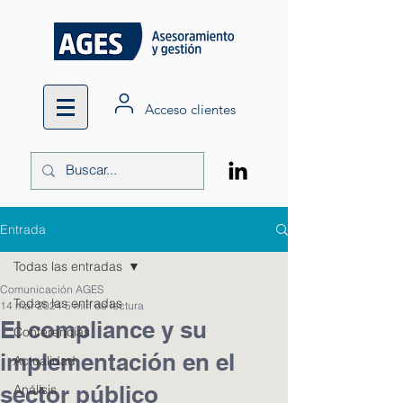
Acceso clientes
Entrada
Todas las entradas
Comunicación AGES
Todas las entradas
14 mar 2024
5 min de lectura
El compliance y su
Conferencias
implementación en el
Actualidad
sector público
Análisis