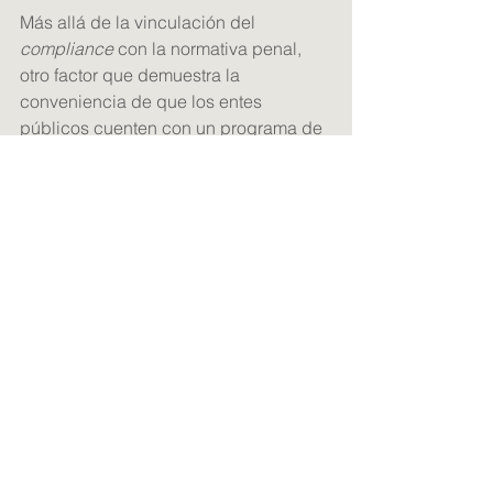
Más allá de la vinculación del 
compliance
 con la normativa penal, 
otro factor que demuestra la 
conveniencia de que los entes 
públicos cuenten con un programa de 
cumplimiento tiene que ver con la 
concesión de subvenciones a cargo 
de los Fondos Next Generation.
La 
Orden HFP/1030/2021
 del 
Ministerio de Hacienda, por la que se 
configura el sistema de gestión de 
Plan de Recuperación, Transformación 
y Resiliencia (PRTR), establece la 
obligación de contar con un 
Plan de 
Medidas Antifraude
 con el que se 
pueda garantizar el cumplimiento de 
las obligaciones recogidas en el 