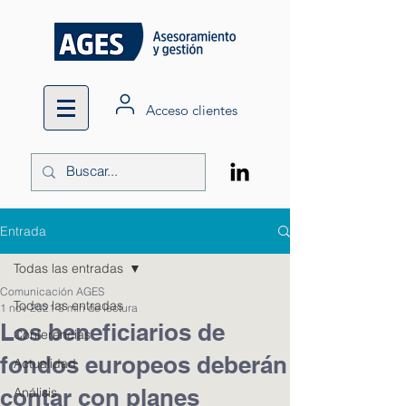
Acceso clientes
Entrada
Todas las entradas
Comunicación AGES
Todas las entradas
1 nov 2021
3 min de lectura
Los beneficiarios de
Conferencias
fondos europeos deberán
Actualidad
contar con planes
Análisis