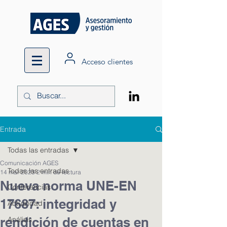
Acceso clientes
Entrada
Todas las entradas
Comunicación AGES
Todas las entradas
14 mar 2023
2 min de lectura
Nueva norma UNE-EN
Conferencias
17687: integridad y
Actualidad
rendición de cuentas en
Análisis