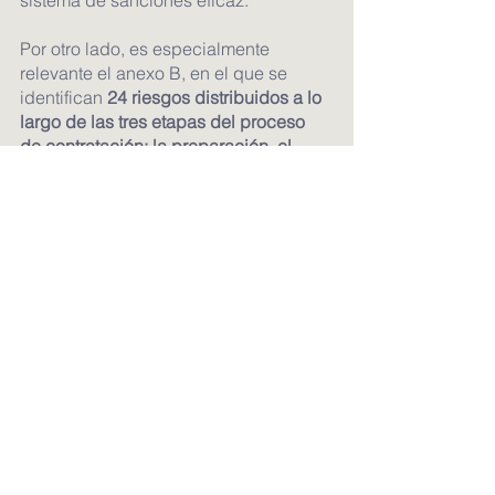
Por otro lado, es especialmente 
relevante el anexo B, en el que se 
identifican 
24 riesgos distribuidos a lo 
largo de las tres etapas del proceso 
de contratación: la preparación, el 
procedimiento y la 
gestión/seguimiento del contrato.
Entre los riesgos que se señalan, 
figuran, por ejemplo, el tiempo 
insuficiente para recopilar y analizar 
datos, la existencia de posibles 
conflictos de interés, la realización de 
negociaciones posteriores al contrato 
o los resultados inadecuados en 
relación con las necesidades.
Etiquetas:
sector público
normativa