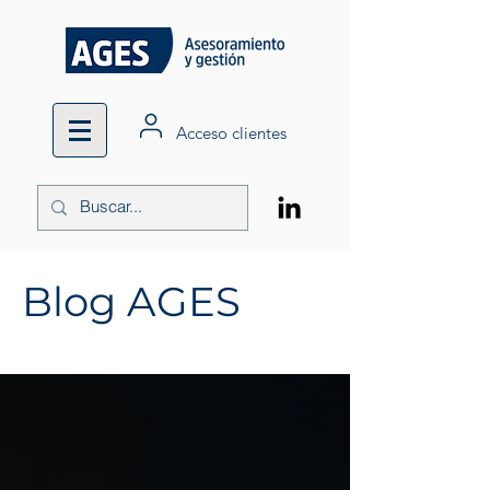
Acceso clientes
Blog AGES