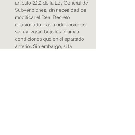
artículo 22.2 de la Ley General de 
Subvenciones, sin necesidad de 
modificar el Real Decreto 
relacionado. Las modificaciones 
se realizarán bajo las mismas 
condiciones que en el apartado 
anterior. Sin embargo, si la 
subvención financia gastos de 
funcionamiento de una entidad, 
no será posible modificar el plazo 
de ejecución inicialmente 
establecido.
Ampliación del plazo de 
inicio de las 
actuaciones de 