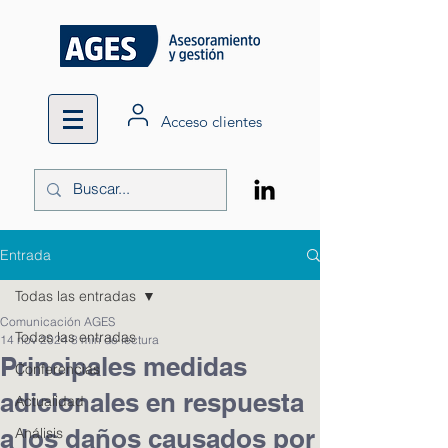
Acceso clientes
Entrada
Todas las entradas
Comunicación AGES
Todas las entradas
14 nov 2024
8 min de lectura
Principales medidas
Conferencias
adicionales en respuesta
Actualidad
a los daños causados por
Análisis