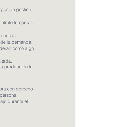
rgos de gestión.
trato temporal:
s causas:
 de la demanda, 
sideran como algo 
itada.
la producción la 
dora con derecho 
 persona 
jo durante el 