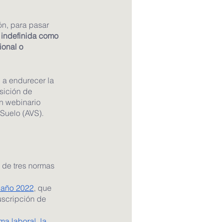
ón, para pasar 
 indefinida como 
onal o 
 a endurecer la 
sición de 
un webinario 
Suelo (AVS).
 de tres normas 
 año 2022
, que 
uscripción de 
a laboral, la 