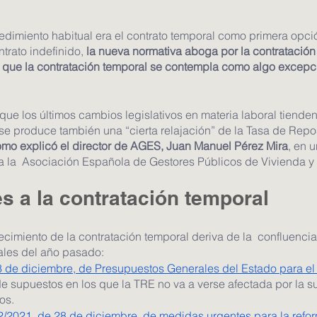
cedimiento habitual era el contrato temporal como primera opci
trato indefinido, 
la nueva normativa aboga por la contratación
s que la contratación temporal se contempla como algo excepci
ue los últimos cambios legislativos en materia laboral tienden
 se produce también una “cierta relajación” de la Tasa de Repo
mo explicó el director de AGES, Juan Manuel Pérez Mira
, en 
a la  Asociación Española de Gestores Públicos de Vivienda y 
s a la contratación temporal
ecimiento de la contratación temporal deriva de la  confluencia
ales del año pasado:
8 de diciembre, de Presupuestos Generales del Estado para el
de supuestos en los que la TRE no va a verse afectada por la s
os.
2/2021, de 28 de diciembre, de medidas urgentes para la reform