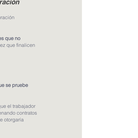
ración
uración 
es que no 
ez que finalicen 
ue se pruebe 
ue el trabajador 
enando contratos 
 otorgaría 