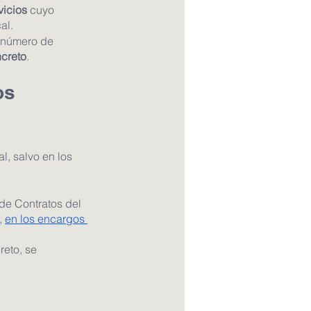
vicios
 cuyo 
al.
l número de 
ncreto
.
os 
, salvo en los 
de Contratos del 
 
en los encargos 
reto, se 