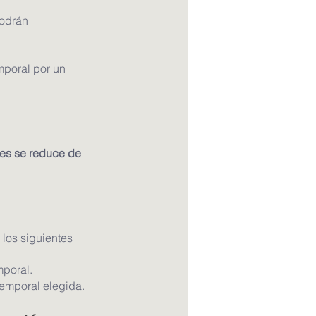
odrán 
mporal por un 
es se reduce de 
 los siguientes 
mporal.
temporal elegida.