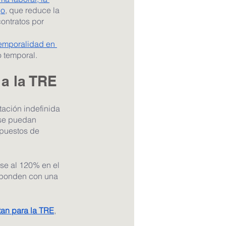
jo
, que reduce la 
ontratos por 
temporalidad en 
o temporal.
 a la TRE
tación indefinida 
 se puedan 
puestos de 
se al 120% en el 
esponden con una 
tan para la TRE
, 