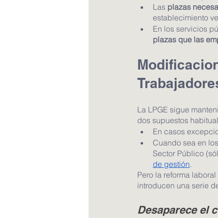
Las 
plazas necesa
establecimiento ve
En los servicios p
plazas que las emp
Modificacion
Trabajadore
La LPGE sigue mantenie
dos supuestos habitual
En casos excepcio
Cuando sea en los 
Sector Público (só
de gestión
.
Pero la reforma laboral
introducen una serie d
Desaparece el c