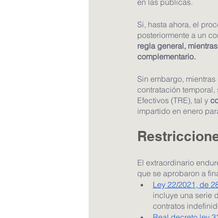
en las públicas.
Si, hasta ahora, el pro
posteriormente a un con
regla general, mientra
complementario.
Sin embargo, mientras q
contratación temporal,
Efectivos (TRE), tal y 
co
impartido en enero par
Restriccione
El extraordinario endur
que se aprobaron a fin
Ley 22/2021, de 2
incluye una serie 
contratos indefinid
Real decreto ley 3