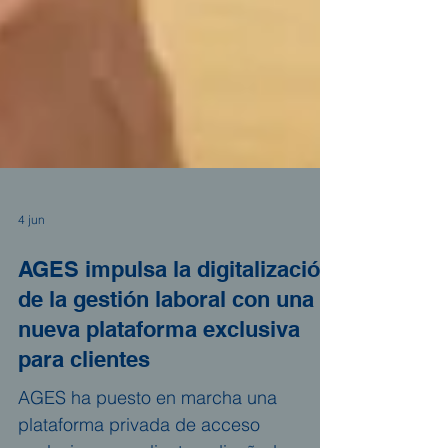
4 jun
AGES impulsa la digitalización
de la gestión laboral con una
nueva plataforma exclusiva
para clientes
AGES ha puesto en marcha una