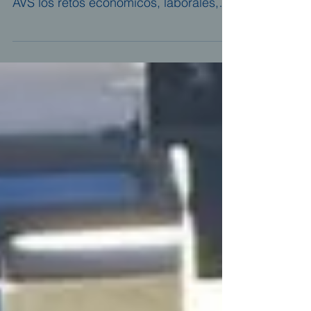
Juan Manuel Pérez Mira, socio-director
de AGES, analiza en una jornada de
AVS los retos económicos, laborales,
fiscales y contables de la gestión de
servicios públicos instrumentales.